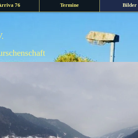
Arriva 76
Termine
Bilder
V.
urschenschaft