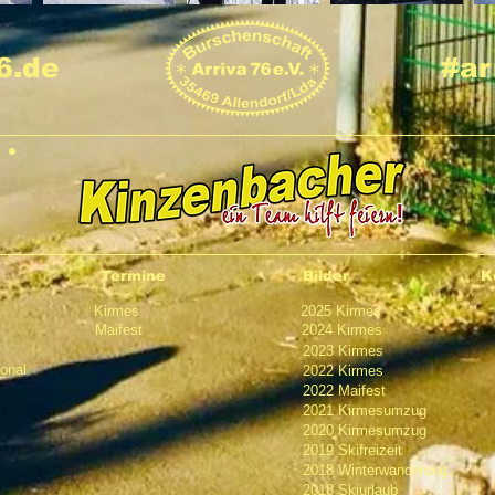
6.de
#ar
Termine
Bilder
K
Kirmes
2025 Kirmes
Maifest
2024 Kirmes
2023 Kirmes
ional
2022 Kirmes
2022 Maifest
2021 Kirmesumzug
2020 Kirmesumzug
2019 Skifreizeit
2018 Winterwanderung
2018 Skiurlaub