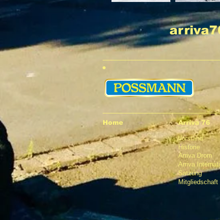
arriva7
Home
Arriva 76
Vorstand
Historie
Arriva Drom
Arriva Internat
Satzung
Mitgliedschaft