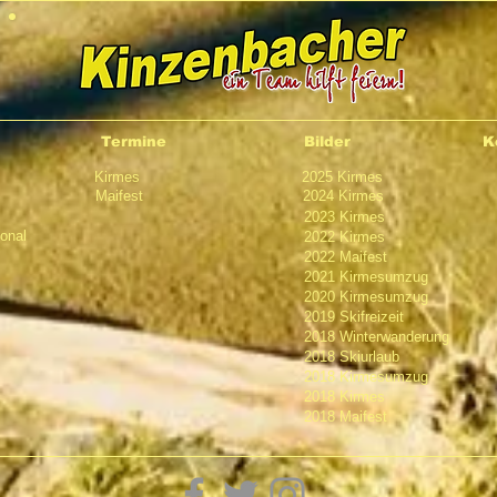
Termine
Bilder
K
Kirmes
2025 Kirmes
Maifest
2024 Kirmes
2023 Kirmes
ional
2022 Kirmes
2022 Maifest
2021 Kirmesumzug
2020 Kirmesumzug
2019 Skifreizeit
2018 Winterwanderung
2018 Skiurlaub
2018 Kirmesumzug
2018 Kirmes
2018 Maifest