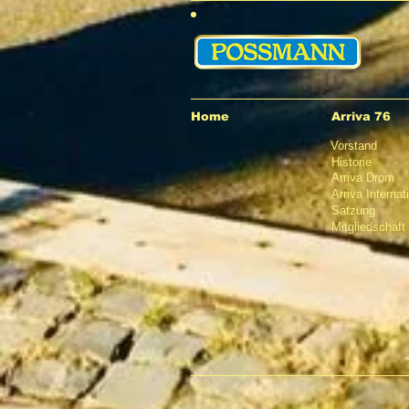
Home
Arriva 76
Vorstand
Historie
Arriva Drom
Arriva Internat
Satzung
Mitgliedschaft