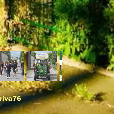
riva76