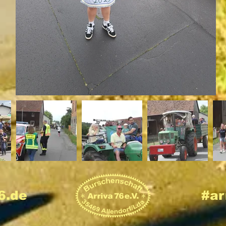
6.de
#ar